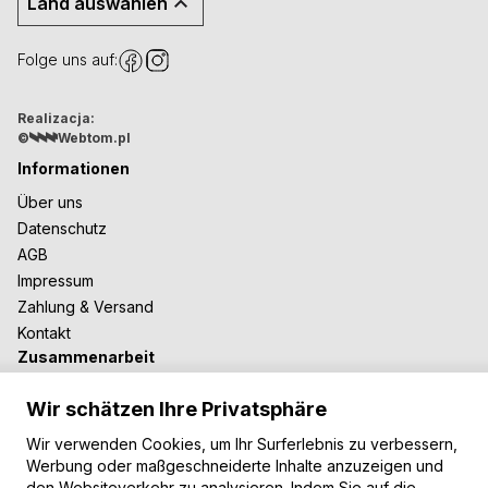
Land auswählen
Folge uns auf:
Realizacja:
©
Webtom.pl
Informationen
Über uns
Datenschutz
AGB
Impressum
Zahlung & Versand
Kontakt
Zusammenarbeit
Für Blogger
Wir schätzen Ihre Privatsphäre
B2B-Zusammenarbeit
Unsere Teppiche
Wir verwenden Cookies, um Ihr Surferlebnis zu verbessern,
Werbung oder maßgeschneiderte Inhalte anzuzeigen und
Moderne Teppiche
den Websiteverkehr zu analysieren. Indem Sie auf die