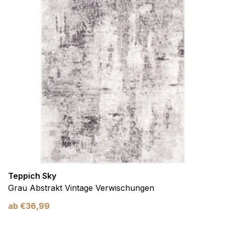
Präferenzen
Präferenz-Cookies ermöglichen es einer Website,
Informationen zu speichern, die die Art und Weise ändern,
wie die Website aussieht oder funktioniert, wie zum Beispiel
Ihre bevorzugte Sprache oder die Region, in der Sie sich
befinden.
Statistik
Statistik-Cookies helfen Website-Betreibern zu verstehen,
wie sich verschiedene Benutzer auf der Website verhalten,
indem sie anonyme Informationen sammeln und melden.
Marketing
Teppich Sky
Marketing-Cookies werden verwendet, um Benutzer über
Grau Abstrakt Vintage Verwischungen
Websites hinweg zu verfolgen. Das Ziel ist es, Anzeigen
anzuzeigen, die für den einzelnen Benutzer relevant und
ab
€
36,99
ansprechend sind und somit wertvoller für Herausgeber und
Werbetreibende Dritter sind.