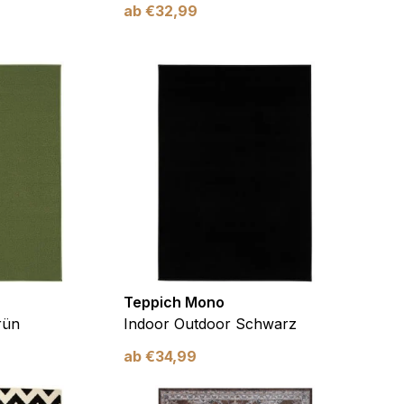
ab
€
32,99
f der Website verhalten,
iel ist es, Anzeigen
ler für Herausgeber und
gorie zugeordnet wurden.
Teppich Mono
rün
Indoor Outdoor Schwarz
Alle akzeptieren
ab
€
34,99