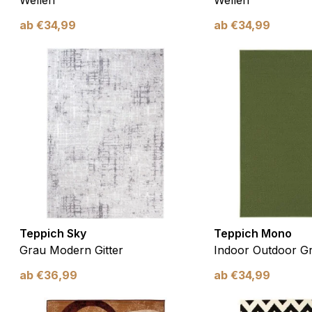
Wellen
Wellen
ab
€
34,99
ab
€
34,99
ebsite-Betreibern zu verstehen, wie sich verschiedene Benutzer au
ationen sammeln und melden.
verwendet, um Benutzer über Websites hinweg zu verfolgen. Das Z
inzelnen Benutzer relevant und ansprechend sind und somit wertvol
d.
.
te Cookies sind solche, die analysiert werden und noch keiner Kate
Teppich Sky
Teppich Mono
Grau Modern Gitter
Indoor Outdoor G
Meine Einstellungen speichern
ab
€
36,99
ab
€
34,99