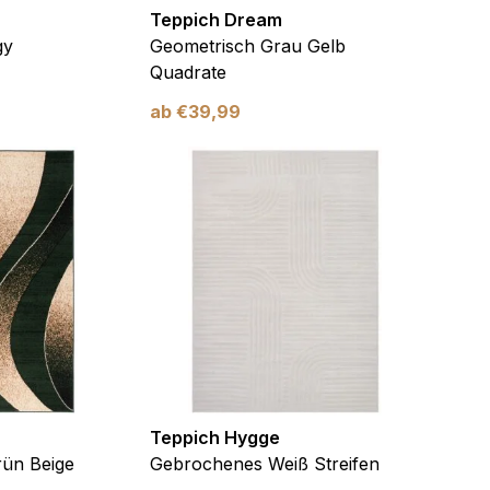
Teppich Dream
gy
Geometrisch Grau Gelb
Quadrate
le Medien anbieten zu
ab
€
39,99
 Verwendung unserer
önnen diese Informationen
n Ihrer Nutzung der
ermöglichen, wie zum
llungen. Diese Cookies
Teppich Hygge
 Weise ändern, wie die
 in der Sie sich befinden.
ün Beige
Gebrochenes Weiß Streifen