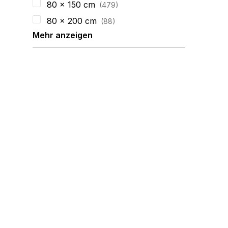
80 x 150 cm
479
80 x 200 cm
88
Mehr anzeigen
Wir verwenden Cookies, um
können und um unseren Tra
Website an unsere Partner
mit weiteren Daten zusamm
Dienste gesammelt haben.
Notwendig
Notwendige Cookies sind e
Beispiel das Bereitstellen
speichern keine persone
Präferenzen
Präferenz-Cookies ermögli
Website aussieht oder funk