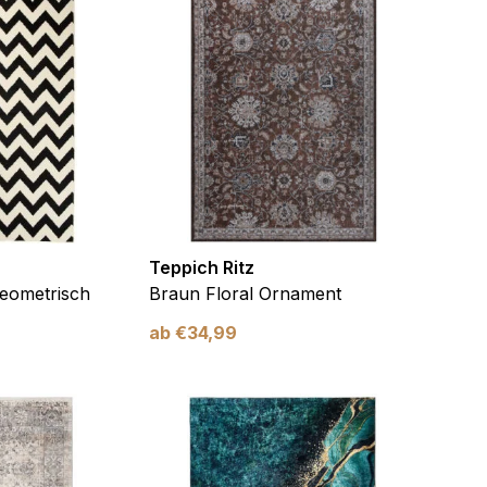
Teppich Ritz
eometrisch
Braun Floral Ornament
ab
€
34,99