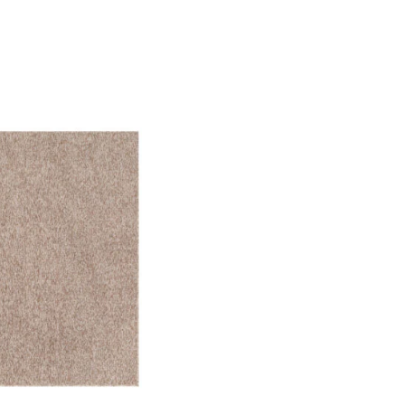
f der Website verhalten,
iel ist es, Anzeigen
ler für Herausgeber und
gorie zugeordnet wurden.
Alle akzeptieren