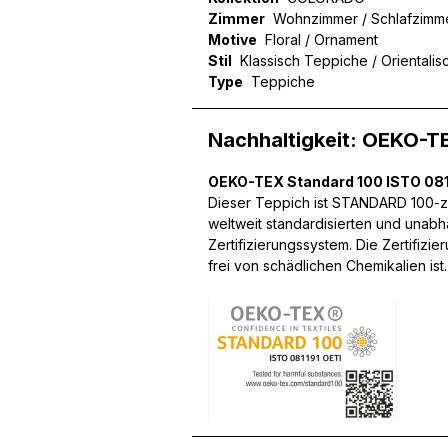
Zimmer
Wohnzimmer / Schlafzimm
Motive
Floral / Ornament
Stil
Klassisch Teppiche / Orientali
Type
Teppiche
Wir verwenden Cookies, um
können und um unseren Tra
Nachhaltigkeit: OEKO-T
Website an unsere Partner
mit weiteren Daten zusamm
Dienste gesammelt haben.
OEKO-TEX Standard 100 ISTO 081
Dieser Teppich ist STANDARD 100-z
weltweit standardisierten und unabh
Notwendig
Zertifizierungssystem. Die Zertifizi
frei von schädlichen Chemikalien ist.
Notwendige Cookies sind e
Beispiel das Bereitstellen
speichern keine persone
Präferenzen
Präferenz-Cookies ermögli
Website aussieht oder funk