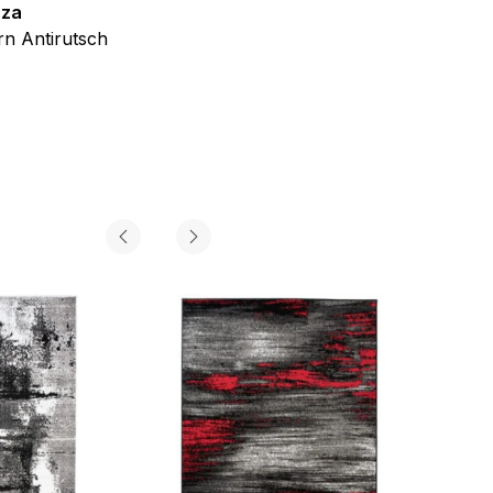
zza
Teppich Shine
n Antirutsch
Creme Grau Gold Abstrakt Eff
ab
€
39,99