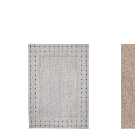
ebsite-Betreibern zu verstehen, wie sich verschiedene Benutzer au
ationen sammeln und melden.
verwendet, um Benutzer über Websites hinweg zu verfolgen. Das Z
inzelnen Benutzer relevant und ansprechend sind und somit wertvol
d.
.
te Cookies sind solche, die analysiert werden und noch keiner Kate
Meine Einstellungen speichern