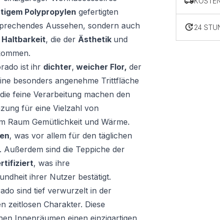
KOSTE
tigem Polypropylen
gefertigten
nsprechendes Aussehen, sondern auch
24 STU
d
Haltbarkeit
, die der
Ästhetik
und
kommen.
ado ist ihr
dichter
,
weicher Flor,
der
eine besonders angenehme Trittfläche
d die feine Verarbeitung machen den
zung für eine Vielzahl von
em Raum Gemütlichkeit und Wärme.
gen
, was vor allem für den täglichen
t. Außerdem sind die Teppiche der
ifiziert
, was ihre
ndheit ihrer Nutzer bestätigt.
ado sind tief verwurzelt in der
en zeitlosen Charakter. Diese
ihen Innenräumen einen einzigartigen