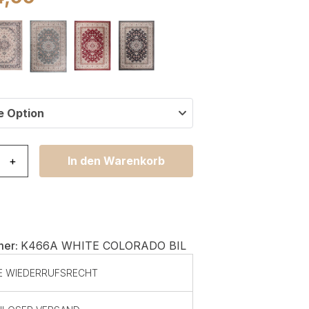
e Option
lorado Creme Schwarz Rot Traditionell Menge
+
In den Warenkorb
mer:
K466A WHITE COLORADO BIL
E WIEDERRUFSRECHT