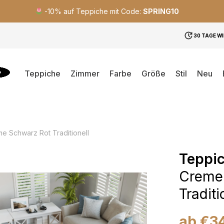
-10% auf Teppiche mit Code:
SPRING10
30 TAGE W
Teppiche
Zimmer
Farbe
Größe
Stil
Neu
e Schwarz Rot Traditionell
Teppic
Creme
Traditi
ab
€
3