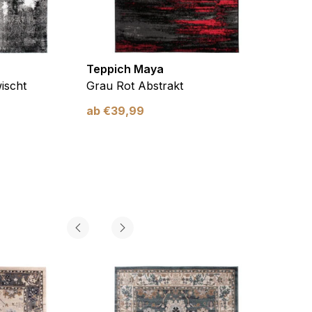
Teppich Maya
Teppi
ischt
Grau Rot Abstrakt
Grau 
ab
€
39,99
ab
€
3