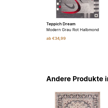
olorado
Teppich Dream
Traditionell
Modern Grau Rot Halbmond
ab
€
34,99
Andere Produkte in