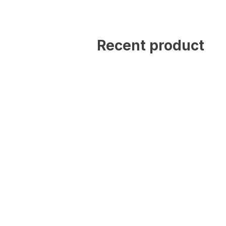
Statistik
Statistik-Cookies helfen W
Recent product
indem sie anonyme Inform
Marketing
Marketing-Cookies werden 
anzuzeigen, die für den e
Werbetreibende Dritter sin
Nicht kategorisiert
Andere nicht kategorisier
Alle ablehnen