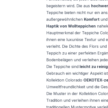
begeistern wird. Die aus
hochwer
Teppiche bieten nicht nur ein a
außergewöhnlichen
Komfort
un
Haptik von Wollteppichen
nahe
Hauptmerkmal der Teppiche Color
ihnen eine luxuriöse Textur und 
verleiht. Die Dichte des Flors un
Teppich zu einer perfekten Ergän
Bodenbelägen und verleihen jed
Die Teppiche sind
leicht zu reini
Gebrauch ein wichtiger Aspekt is
Kollektion Colorado
OEKOTEX-zert
Umweltfreundlichkeit und die Gesu
Die Muster in der Kollektion Color
Tradition und verleihen ihnen ein
traditionellen Mustermotive verle